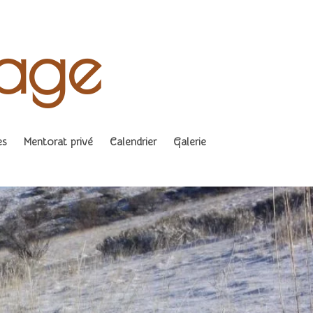
age
es
Mentorat privé
Calendrier
Galerie