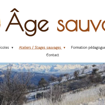
Â
ge
sauv
écoles
Ateliers / Stages sauvages
Formation pédagogu
Contact