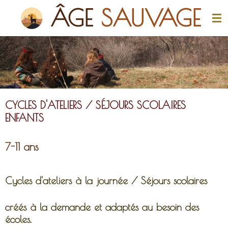
Â
GE
SAUVAGE
Passer
au
contenu
principal
CYCLES D'ATELIERS / SÉJOURS SCOLAIRES
ENFANTS
7-11 ans
Cycles d'ateliers à la journée / Séjours scolaires
créés à la demande et adaptés au besoin des
écoles.